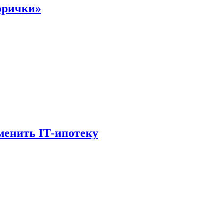
орички»
менить IТ-ипотеку