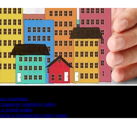
ках покемона
а страшную семейную тайну
и к одной цифре
алета и опозорилась перед ними