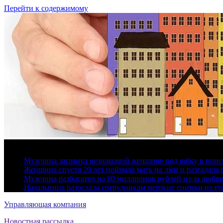
Перейти к содержимому
6 августа, 2026
Мужчина заглянул незнакомой женщине под юбку в поис
Женщина спустя 20 лет поймала мать на лжи и разгадал
Мужчина разбогател на 80 миллионов рублей из-за любв
Начальница разослала сотрудникам мерзкие снимки из ту
Управляющая компания
Новостная рассылка