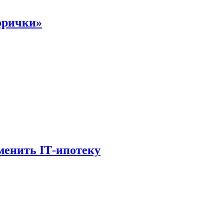
орички»
менить IТ-ипотеку