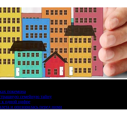
ках покемона
а страшную семейную тайну
и к одной цифре
алета и опозорилась перед ними