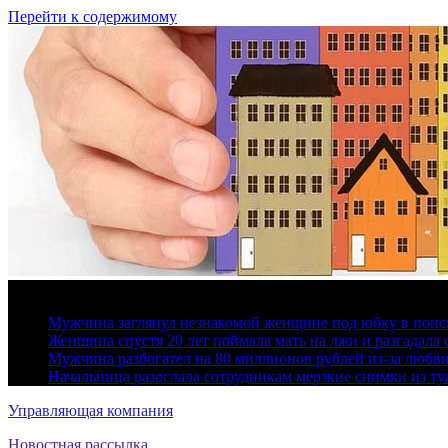
Перейти к содержимому
6 августа, 2026
Мужчина заглянул незнакомой женщине под юбку в поис
Женщина спустя 20 лет поймала мать на лжи и разгадал
Мужчина разбогател на 80 миллионов рублей из-за любв
Начальница разослала сотрудникам мерзкие снимки из ту
Управляющая компания
Новостная рассылка