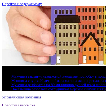
Перейти к содержимому
6 августа, 2026
Мужчина заглянул незнакомой женщине под юбку в поис
Женщина спустя 20 лет поймала мать на лжи и разгадал
Мужчина разбогател на 80 миллионов рублей из-за любв
Начальница разослала сотрудникам мерзкие снимки из ту
Управляющая компания
Новостная рассылка