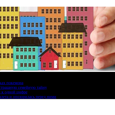
ках покемона
а страшную семейную тайну
и к одной цифре
алета и опозорилась перед ними