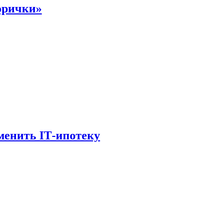
орички»
менить IТ-ипотеку