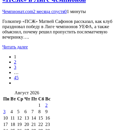
Чемпионат.com
2 месяца спустя
0
1 минуты
Голкипер «ПСЖ» Матвей Сафонов рассказал, как клуб
праздновал победу в Лиге чемпионов УЕФА, а также
объяснил, почему решил пропустить послематчевую
вечеринку….
Читать далее
1
2
3
…
45
Август 2026
Пн
Вт
Ср
Чт
Пт
Сб
Вс
1
2
3
4
5
6
7
8
9
10
11
12
13
14
15
16
17
18
19
20
21
22
23