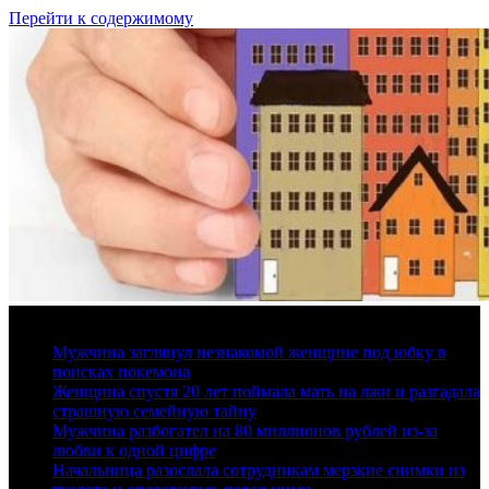
Перейти к содержимому
7 августа, 2026
Мужчина заглянул незнакомой женщине под юбку в
поисках покемона
Женщина спустя 20 лет поймала мать на лжи и разгадала
страшную семейную тайну
Мужчина разбогател на 80 миллионов рублей из-за
любви к одной цифре
Начальница разослала сотрудникам мерзкие снимки из