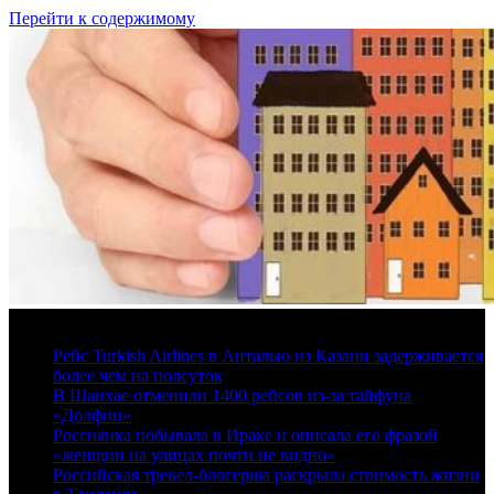
Перейти к содержимому
10 августа, 2026
Рейс Turkish Airlines в Анталью из Казани задерживается
более чем на полсуток
В Шанхае отменили 1400 рейсов из-за тайфуна
«Долфин»
Россиянка побывала в Ираке и описала его фразой
«женщин на улицах почти не видно»
Российская тревел-блогерша раскрыла стоимость жизни